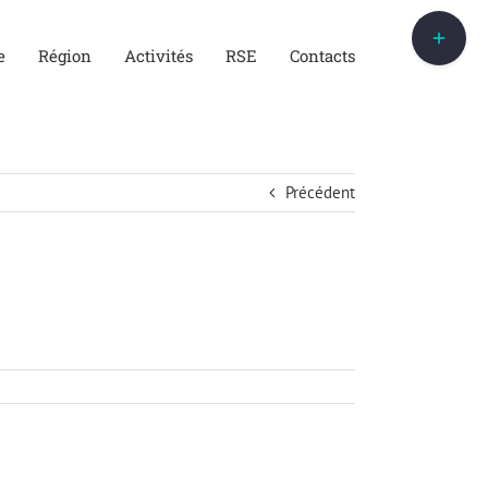
Bascule
de
e
Région
Activités
RSE
Contacts
la
zone
de
la
barre
Précédent
coulissante