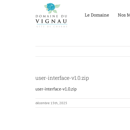
Passer
au
Le Domaine
Nos M
contenu
user-interface-v1.0.zip
user-interface-v1.0.zip
décembre 15th, 2025