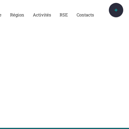
Bascule
de
e
Région
Activités
RSE
Contacts
la
zone
de
la
barre
coulissante